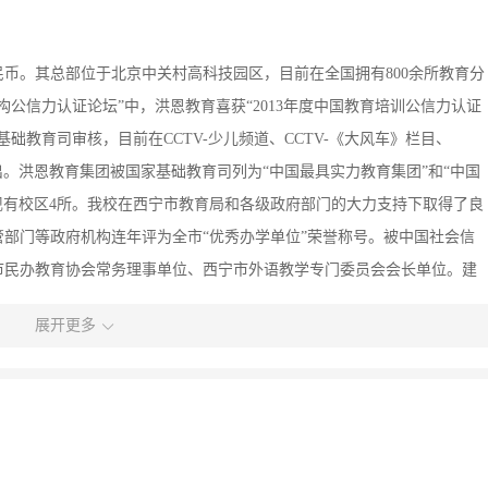
人民币。其总部位于北京中关村高科技园区，目前在全国拥有800余所教育分
机构公信力认证论坛”中，洪恩教育喜获“2013年度中国教育培训公信力认证
础教育司审核，目前在CCTV-少儿频道、CCTV-《大风车》栏目、
出。洪恩教育集团被国家基础教育司列为“中国最具实力教育集团”和“中国
，现有校区4所。我校在西宁市教育局和各级政府部门的大力支持下取得了良
育主管部门等政府机构连年评为全市“优秀办学单位”荣誉称号。被中国社会信
宁市民办教育协会常务理事单位、西宁市外语教学专门委员会会长单位。建
人，在校学生3000余名。
展开更多